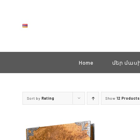
Skip
to
content
Home
մեր մաս
Sort by
Rating
Show
12 Products