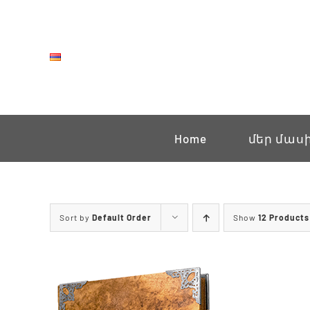
Skip
to
content
Home
մեր մաս
Sort by
Default Order
Show
12 Products