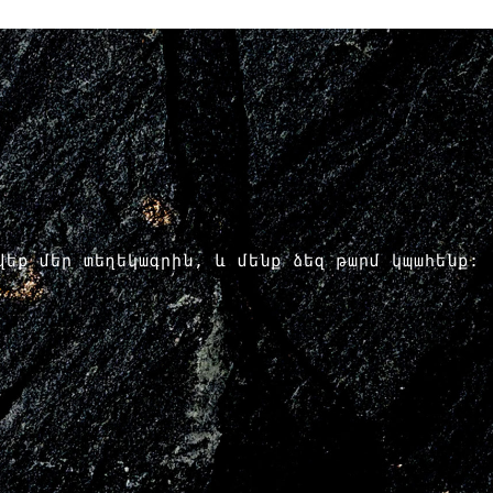
րվեք մեր տեղեկագրին, և մենք ձեզ թարմ կպահենք: