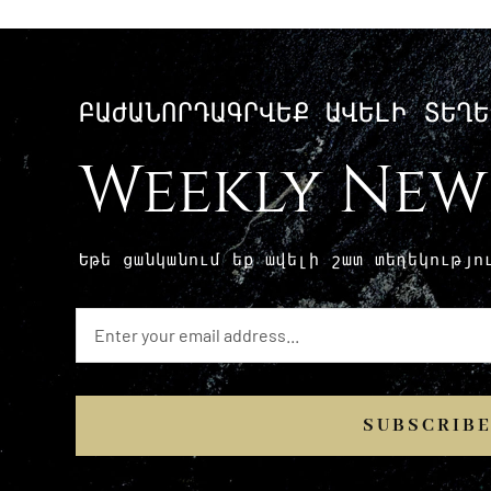
ԲԱԺԱՆՈՐԴԱԳՐՎԵՔ ԱՎԵԼԻ ՏԵՂԵ
Weekly New
Եթե ​​ցանկանում եք ավելի շատ տեղեկությ
SUBSCRIB