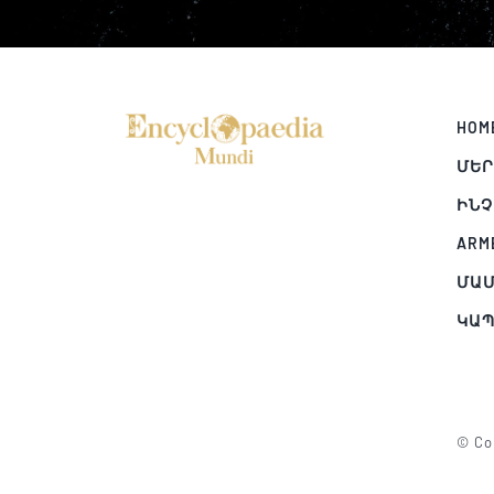
HOM
ՄԵՐ
ԻՆՉ
ARM
ՄԱՄ
ԿԱ
© Cop