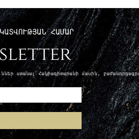
ԿԱՏՎՈՒԹՅԱՆ ՀԱՄԱՐ
sletter
ուններ ստանալ Հանրագիտարանի մասին, բաժանորդագ
E