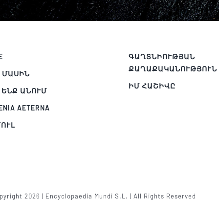
E
ԳԱՂՏՆԻՈՒԹՅԱՆ
ՔԱՂԱՔԱԿԱՆՈՒԹՅՈՒՆ
 ՄԱՍԻՆ
ԻՄ ՀԱՇԻՎԸ
 ԵՆՔ ԱՆՈՒՄ
ENIA AETERNA
ՈՒԼ
Պ
yright 2026 | Encyclopaedia Mundi S.L. | All Rights Reserved