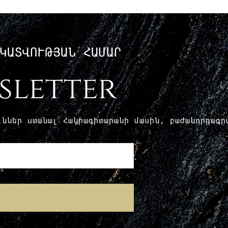
ԿԱՏՎՈՒԹՅԱՆ ՀԱՄԱՐ
sletter
ուններ ստանալ Հանրագիտարանի մասին, բաժանորդագ
E