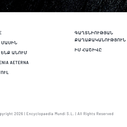
E
ԳԱՂՏՆԻՈՒԹՅԱՆ
ՔԱՂԱՔԱԿԱՆՈՒԹՅՈՒՆ
 ՄԱՍԻՆ
ԻՄ ՀԱՇԻՎԸ
 ԵՆՔ ԱՆՈՒՄ
ENIA AETERNA
ՈՒԼ
Պ
yright 2026 | Encyclopaedia Mundi S.L. | All Rights Reserved