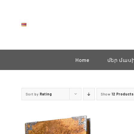
Skip
to
content
Home
մեր մաս
Sort by
Rating
Show
12 Products