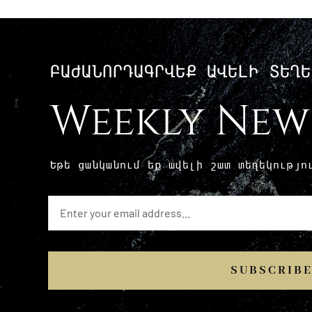
ԲԱԺԱՆՈՐԴԱԳՐՎԵՔ ԱՎԵԼԻ ՏԵՂԵ
Weekly New
Եթե ​​ցանկանում եք ավելի շատ տեղեկությ
SUBSCRIB