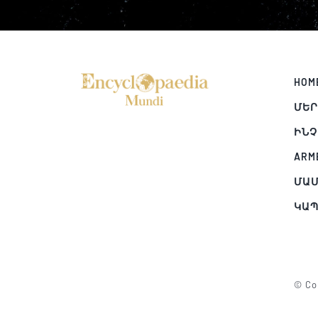
HOM
ՄԵՐ
ԻՆՉ
ARM
ՄԱՄ
ԿԱ
© Cop