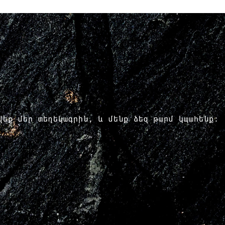
րվեք մեր տեղեկագրին, և մենք ձեզ թարմ կպահենք: