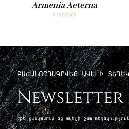
Armenia Aeterna
$
10.000,00
ԲԱԺԱՆՈՐԴԱԳՐՎԵՔ ԱՎԵԼԻ ՏԵՂԵ
Newsletter
Եթե ​​ցանկանում եք ավելի շատ տեղեկությո