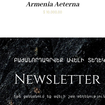
Armenia Aeterna
$
10.000,00
ԲԱԺԱՆՈՐԴԱԳՐՎԵՔ ԱՎԵԼԻ ՏԵՂԵ
Newsletter
Եթե ​​ցանկանում եք ավելի շատ տեղեկությո