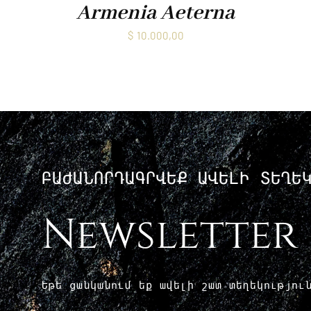
Armenia Aeterna
$
10.000,00
ԲԱԺԱՆՈՐԴԱԳՐՎԵՔ ԱՎԵԼԻ ՏԵՂԵ
Newsletter
Եթե ​​ցանկանում եք ավելի շատ տեղեկությո