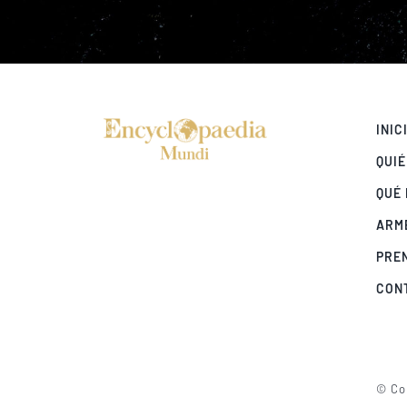
INIC
QUI
QUÉ
ARM
PRE
CON
© Cop