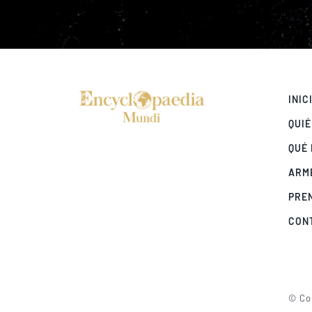
INIC
QUI
QUÉ
ARM
PRE
CON
© Cop