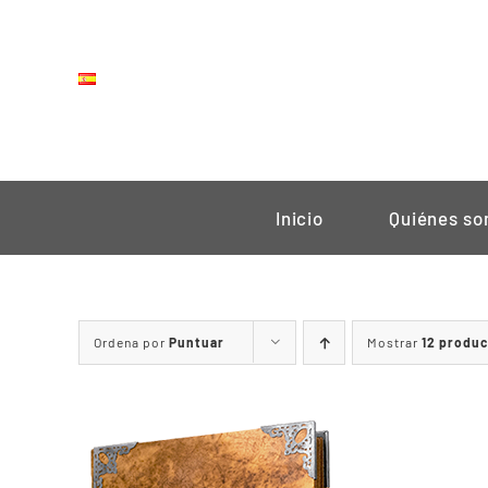
Saltar
al
contenido
Inicio
Quiénes s
Ordena por
Puntuar
Mostrar
12 produ