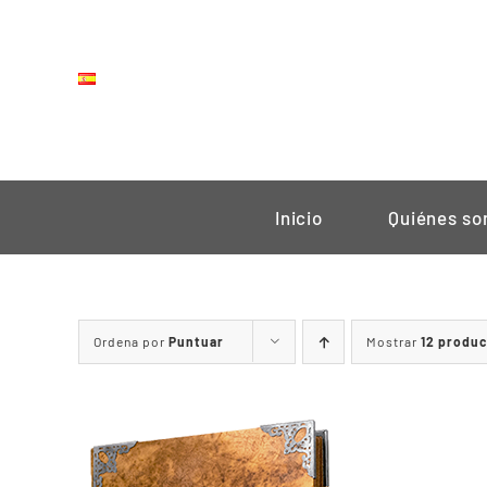
Saltar
al
contenido
Inicio
Quiénes s
Ordena por
Puntuar
Mostrar
12 produ