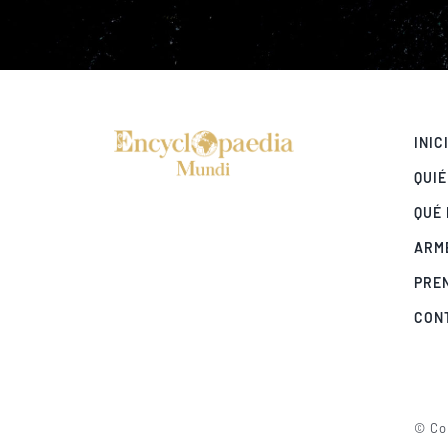
INIC
QUI
QUÉ
ARM
PRE
CON
© Cop