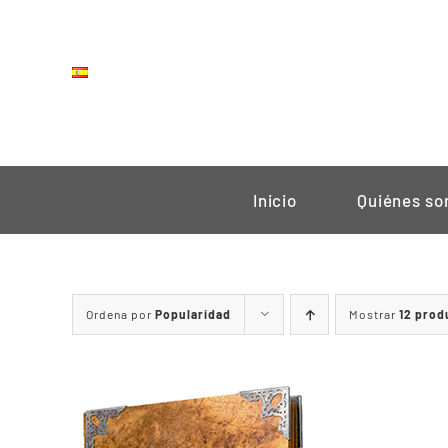
Saltar
al
contenido
Inicio
Quiénes s
Ordena por
Popularidad
Mostrar
12 prod