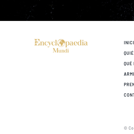
INIC
QUI
QUÉ
ARM
PRE
CON
© Cop