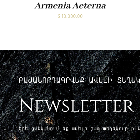
Armenia Aeterna
$
10.000,00
ԲԱԺԱՆՈՐԴԱԳՐՎԵՔ ԱՎԵԼԻ ՏԵՂԵ
Newsletter
Եթե ​​ցանկանում եք ավելի շատ տեղեկությո