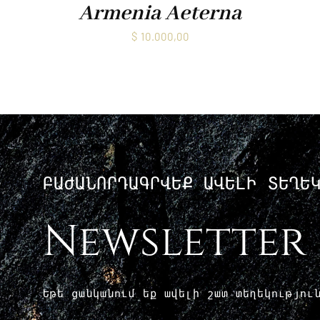
Armenia Aeterna
$
10.000,00
ԲԱԺԱՆՈՐԴԱԳՐՎԵՔ ԱՎԵԼԻ ՏԵՂԵ
Newsletter
Եթե ​​ցանկանում եք ավելի շատ տեղեկությո