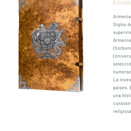
$
10.000
Armenia 
Siglos d
superviv
Armenia 
(Sorbonn
(Univers
selecció
numerado
La inves
países. 
una hist
constant
religios