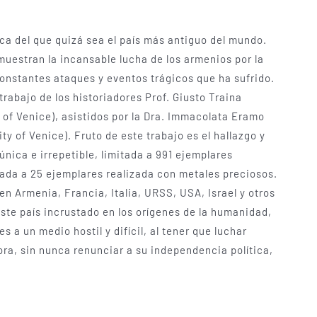
ica del que quizá sea el país más antiguo del mundo.
uestran la incansable lucha de los armenios por la
constantes ataques y eventos trágicos que ha sufrido.
rabajo de los historiadores Prof. Giusto Traina
ty of Venice), asistidos por la Dra. Immacolata Eramo
ity of Venice). Fruto de este trabajo es el hallazgo y
nica­ e irrepetible, limitada a 991 ejemplares
tada a 25 ejemplares realizada con metales preciosos.
n Armenia, Francia, Italia, URSS, USA, Israel y otros
este país incrustado en los orígenes de la humanidad,
a un medio hostil y difícil, al tener que luchar
a, sin nunca renunciar a su independencia política,