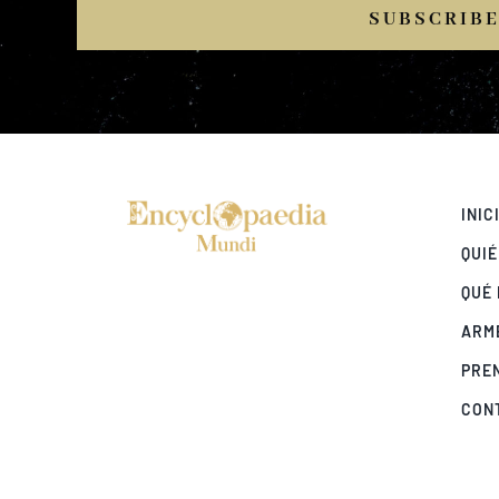
SUBSCRIB
INIC
QUI
QUÉ
ARM
PRE
CON