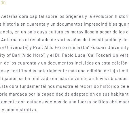
,00
Aeterna obra capital sobre los orígenes y la evolución histór
e historia en cuarenta y un documentos imprescindibles que m
encia, en un país cuya cultura es maravillosa a pesar de los 
Aeterna es el resultado de varios años de investigación y de t
e Université) y Prof. Aldo Ferrari de la (Ca’ Foscari Universi
ity of Bari ‘Aldo Moro’) y el Dr. Paolo Luca (Ca’ Foscari Univers
n de los cuarenta y un documentos incluidos en esta edición ú
s y certificados notarialmente más una edición de lujo limi
tigación se ha realizado en más de veinte archivos ubicados e
Esta obra fundamental nos muestra el recorrido histórico de 
oria marcada por la capacidad de adaptación de sus habitantes 
emente con estados vecinos de una fuerza política abrumador
a y administrativa.