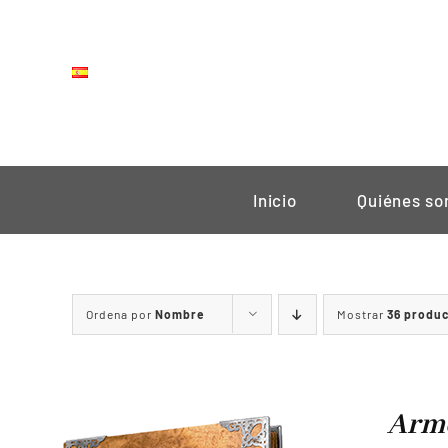
Saltar
al
contenido
Inicio
Quiénes s
Ordena por
Nombre
Mostrar
36 produ
Arme