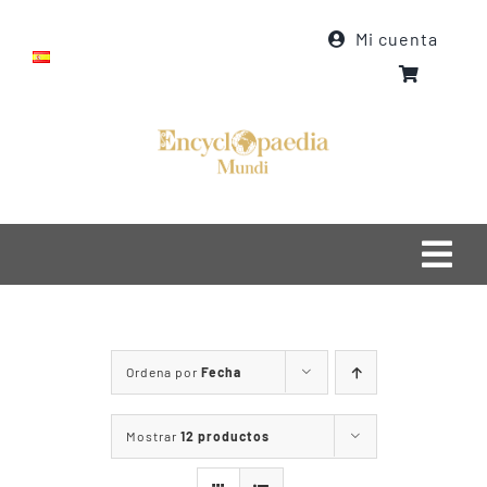
Saltar
Mi cuenta
al
contenido
Togg
Navi
Inicio
Ordena por
Fecha
Quiénes somos
Qué hacemos
Mostrar
12 productos