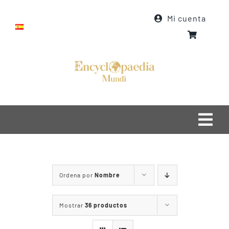
Saltar
Mi cuenta
al
contenido
Togg
Navi
Inicio
Ordena por
Nombre
Quiénes somos
Qué hacemos
Mostrar
36 productos