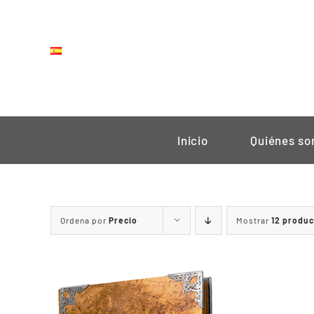
Saltar
al
contenido
Inicio
Quiénes s
Ordena por
Precio
Mostrar
12 produ