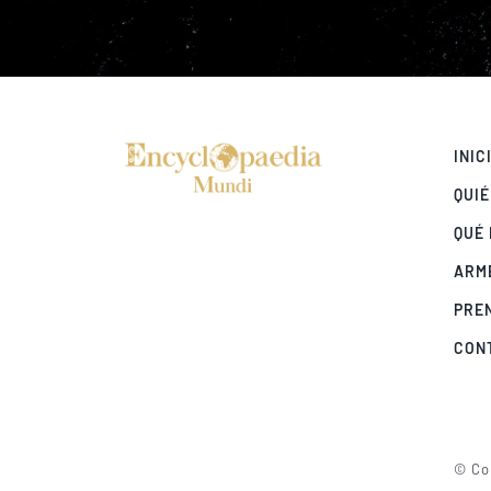
INIC
QUI
QUÉ
ARM
PRE
CON
© Cop