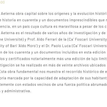
,00
Aeterna obra capital sobre los orígenes y la evolución histór
e historia en cuarenta y un documentos imprescindibles que m
encia, en un país cuya cultura es maravillosa a pesar de los 
Aeterna es el resultado de varios años de investigación y de t
e Université) y Prof. Aldo Ferrari de la (Ca’ Foscari Universi
ity of Bari ‘Aldo Moro’) y el Dr. Paolo Luca (Ca’ Foscari Univers
n de los cuarenta y un documentos incluidos en esta edición ú
s y certificados notarialmente más una edición de lujo limi
tigación se ha realizado en más de veinte archivos ubicados e
Esta obra fundamental nos muestra el recorrido histórico de 
oria marcada por la capacidad de adaptación de sus habitantes 
emente con estados vecinos de una fuerza política abrumador
a y administrativa.