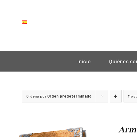
Saltar
al
contenido
Inicio
Quiénes s
Ordena por
Orden predeterminado
Most
Arme