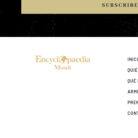
SUBSCRIB
INIC
QUI
QUÉ
ARM
PRE
CON