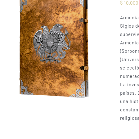
$
10.000
Armenia 
Siglos d
superviv
Armenia 
(Sorbonn
(Univers
selecció
numerado
La inves
países. 
una hist
constant
religios