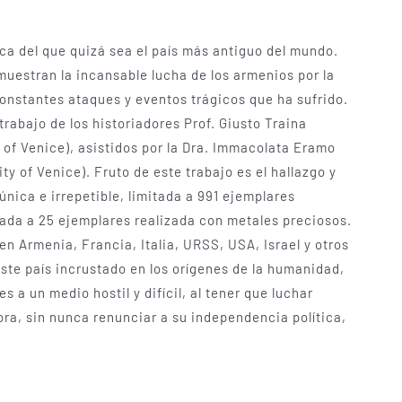
ica del que quizá sea el país más antiguo del mundo.
uestran la incansable lucha de los armenios por la
constantes ataques y eventos trágicos que ha sufrido.
rabajo de los historiadores Prof. Giusto Traina
ty of Venice), asistidos por la Dra. Immacolata Eramo
ity of Venice). Fruto de este trabajo es el hallazgo y
nica­ e irrepetible, limitada a 991 ejemplares
tada a 25 ejemplares realizada con metales preciosos.
n Armenia, Francia, Italia, URSS, USA, Israel y otros
este país incrustado en los orígenes de la humanidad,
a un medio hostil y difícil, al tener que luchar
a, sin nunca renunciar a su independencia política,