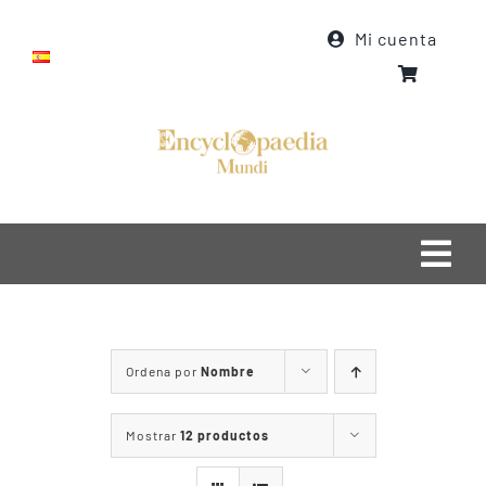
Saltar
Mi cuenta
al
contenido
Togg
Navi
Inicio
Ordena por
Nombre
Quiénes somos
Qué hacemos
Mostrar
12 productos