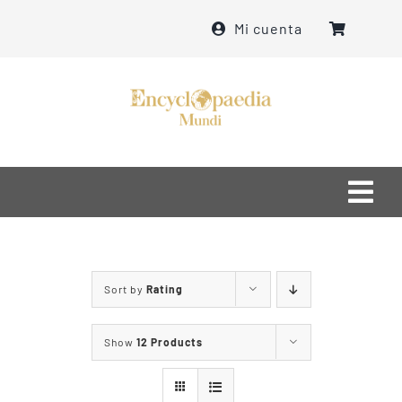
Skip
Mi cuenta
to
content
Togg
Navi
Home
Sort by
Rating
О нас
Show
12 Products
Что мы делаем