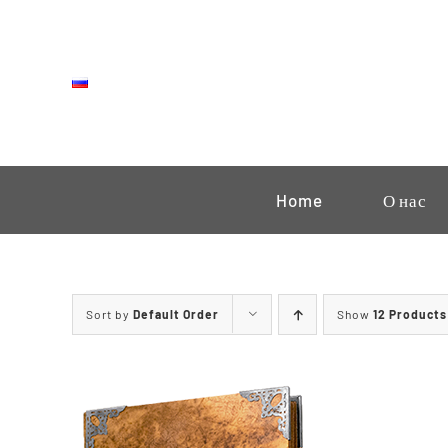
Skip
to
content
Home
О нас
Sort by
Default Order
Show
12 Products