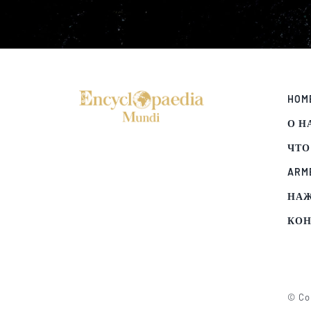
HOM
О Н
ЧТО
ARM
НА
КОН
© Cop