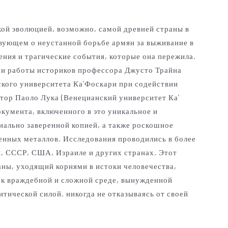
кой эволюцией, возможно, самой древней страны в
твующем о неустанной борьбе армян за выживание в
ения и трагические события, которые она пережила.
й и работы историков профессора Джусто Трайна
кого университета Ка'Фоскари при содействии
тор Паоло Лука (Венецианский университет Ка'
окумента, включенного в это уникальное и
иально заверенной копией, а также роскошное
ценных металлов.
Исследования проводились в более
, СССР, США, Израиле и других странах. Этот
ны, уходящий корнями в истоки человечества,
 к враждебной и сложной среде, вынужденной
тической силой. никогда не отказываясь от своей