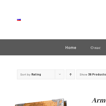
Skip
to
content
Home
О нас
Sort by
Rating
Show
36 Products
Arme