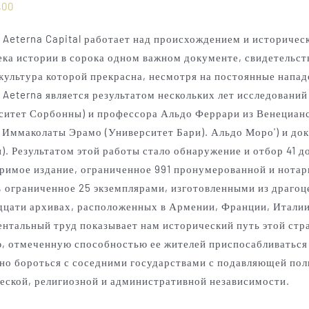
,00
 Aeterna Capital работает над происхождением и историчес
ека истории в сорока одном важном документе, свидетельс
 культура которой прекрасна, несмотря на постоянные напад
 Aeterna является результатом нескольких лет исследовани
ситет Сорбонны) и профессора Альдо Феррари из Венецианс
 Иммаколаты Эрамо (Университет Бари). Альдо Моро') и док
). Результатом этой работы стало обнаружение и отбор 41 д
римое издание, ограниченное 991 пронумерованной и нотар
, ограниченное 25 экземплярами, изготовленными из драго
дцати архивах, расположенных в Армении, Франции, Италии
нтальный труд показывает нам исторический путь этой стра
, отмеченную способностью ее жителей приспосабливаться
но бороться с соседними государствами с подавляющей поли
еской, религиозной и административной независимости.