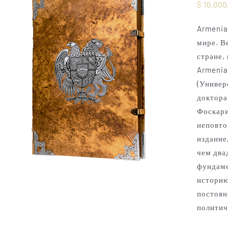
$
10.000
Armenia
мире. В
стране,
Armenia
(Универ
доктора
Фоскари
неповто
издание
чем два
фундаме
историю
постоян
политич