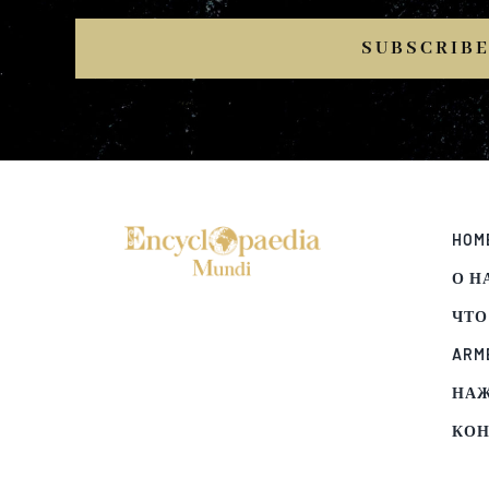
SUBSCRIB
HOM
О Н
ЧТО
ARM
НА
КОН