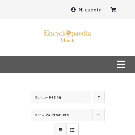
Skip
Mi cuenta
to
content
Togg
Navi
Home
Sort by
Rating
О нас
Show
24 Products
Что мы делаем