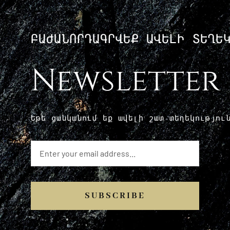
ԲԱԺԱՆՈՐԴԱԳՐՎԵՔ ԱՎԵԼԻ ՏԵՂԵ
Newsletter
Եթե ​​ցանկանում եք ավելի շատ տեղեկությո
SUBSCRIBE