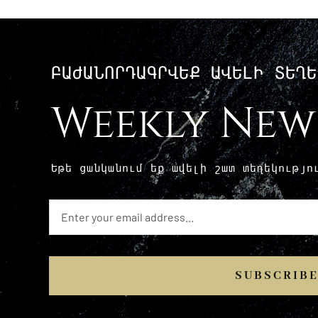
ԲԱԺԱՆՈՐԴԱԳՐՎԵՔ ԱՎԵԼԻ ՏԵՂԵ
Weekly New
Եթե ​​ցանկանում եք ավելի շատ տեղեկությ
SUBSCRIB