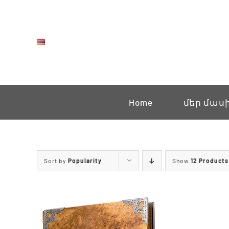
Skip
to
content
Home
մեր մաս
Sort by
Popularity
Show
12 Products