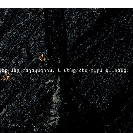
րվեք մեր տեղեկագրին, և մենք ձեզ թարմ կպահենք: