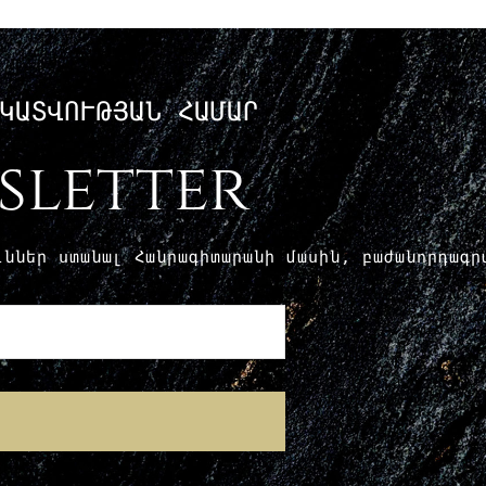
ԿԱՏՎՈՒԹՅԱՆ ՀԱՄԱՐ
sletter
ուններ ստանալ Հանրագիտարանի մասին, բաժանորդագ
E