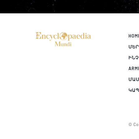
HOM
ՄԵՐ
ԻՆՉ
ARM
ՄԱՄ
ԿԱ
© Cop