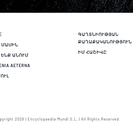
E
ԳԱՂՏՆԻՈՒԹՅԱՆ
ՔԱՂԱՔԱԿԱՆՈՒԹՅՈՒՆ
 ՄԱՍԻՆ
ԻՄ ՀԱՇԻՎԸ
 ԵՆՔ ԱՆՈՒՄ
ENIA AETERNA
ՈՒԼ
Պ
yright 2026 | Encyclopaedia Mundi S.L. | All Rights Reserved