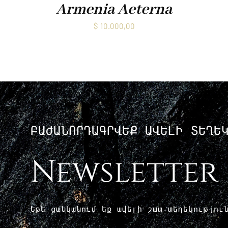
Armenia Aeterna
$
10.000,00
ԲԱԺԱՆՈՐԴԱԳՐՎԵՔ ԱՎԵԼԻ ՏԵՂԵ
Newsletter
Եթե ​​ցանկանում եք ավելի շատ տեղեկությո