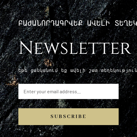
ԲԱԺԱՆՈՐԴԱԳՐՎԵՔ ԱՎԵԼԻ ՏԵՂԵ
Newsletter
Եթե ​​ցանկանում եք ավելի շատ տեղեկությո
SUBSCRIBE