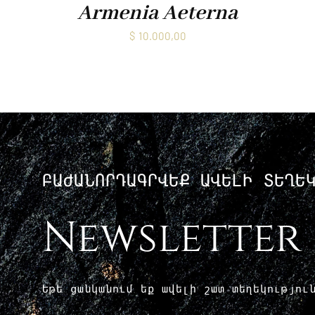
Armenia Aeterna
$
10.000,00
ԲԱԺԱՆՈՐԴԱԳՐՎԵՔ ԱՎԵԼԻ ՏԵՂԵ
Newsletter
Եթե ​​ցանկանում եք ավելի շատ տեղեկությո