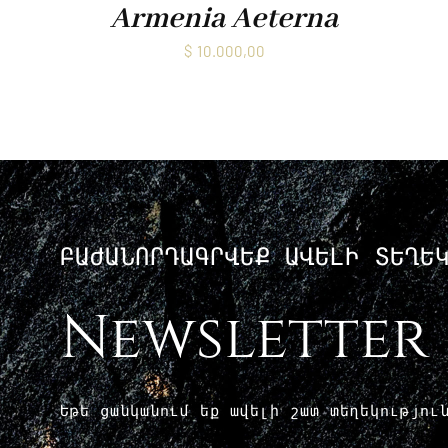
Armenia Aeterna
$
10.000,00
ԲԱԺԱՆՈՐԴԱԳՐՎԵՔ ԱՎԵԼԻ ՏԵՂԵ
Newsletter
Եթե ​​ցանկանում եք ավելի շատ տեղեկությո