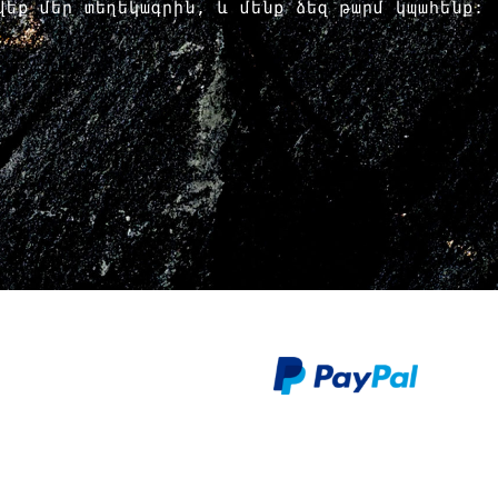
րվեք մեր տեղեկագրին, և մենք ձեզ թարմ կպահենք: