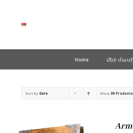
Skip
to
content
Home
մեր մաս
Sort by
Date
Show
36 Products
Arme