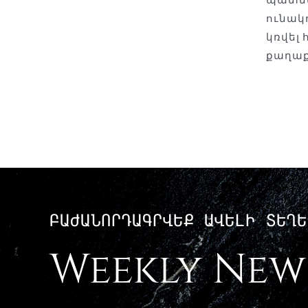
ունակ
կռվել
քաղաք
ԲԱԺԱՆՈՐԴԱԳՐՎԵՔ ԱՎԵԼԻ ՏԵՂԵ
Weekly New