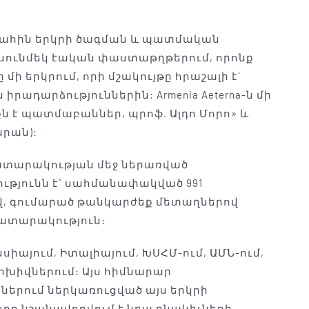
ենահին երկրի ծագման և պատմական
ասունմեկ էական փաստաթղթերում, որոնք
ի երկրում, որի մշակույթը հրաշալի է`
րադարձություններին: Armenia Aeterna-ն մի
 է պատմաբաններ, պրոֆ. Ալդո Մորո» և
արան):
րատարակության մեջ ներառված
ւթյունն է՝ սահմանափակված 991
, գումարած թանկարժեք մետաղներով
ատարակություն։
այում, Իտալիայում, ԽՍՀՄ-ում, ԱՄՆ-ում,
արխիվներում։ Այս հիմնարար
քներում ներկառուցված այս երկրի
րը նշանավորվում է նրա բնակիչների