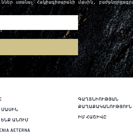
ուններ ստանալ Հանրագիտարանի մասին, բաժանորդագ
E
E
ԳԱՂՏՆԻՈՒԹՅԱՆ
ՔԱՂԱՔԱԿԱՆՈՒԹՅՈՒՆ
 ՄԱՍԻՆ
ԻՄ ՀԱՇԻՎԸ
 ԵՆՔ ԱՆՈՒՄ
ENIA AETERNA