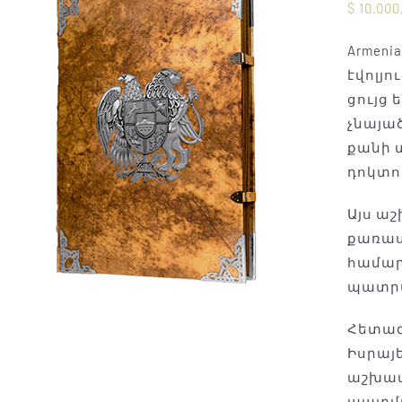
$
10.000
Armen
էվոլյ
ցույց 
չնայած
քանի 
դոկտո
Այս ա
քառաս
համար
պատրա
Հետազ
Իսրայե
աշխատ
պատմա