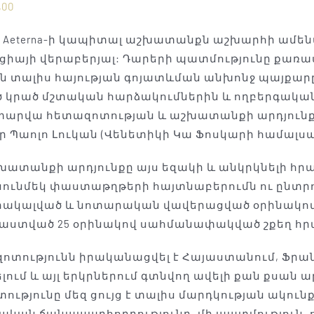
,00
ia Aeterna-ի կապիտալ աշխատանքն աշխարհի ամ
ուցիայի վերաբերյալ: Դարերի պատմությունը քառ
են տալիս հայության գոյատևման անխոնջ պայքարը մ
 կրած մշտական ​​հարձակումներին և ողբերգական ի
տարվա հետազոտության և աշխատանքի արդյունքն
ր Պաոլո Լուկան (Վենետիկի Կա Ֆոսկարի համալս
շխատանքի արդյունքը այս եզակի և անկրկնելի հ
ունմեկ փաստաթղթերի հայտնաբերումն ու ընտրո
ակալված և նոտարական վավերացված օրինակով
ստված 25 օրինակով սահմանափակված շքեղ հր
ոտությունն իրականացվել է Հայաստանում, Ֆրանսի
լում և այլ երկրներում գտնվող ավելի քան քսան 
ությունը մեզ ցույց է տալիս մարդկության ակուն
կան ճանապարհորդությունը, մի պատմություն, ո