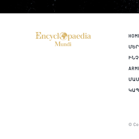
HOM
ՄԵՐ
ԻՆՉ
ARM
ՄԱՄ
ԿԱ
© Cop