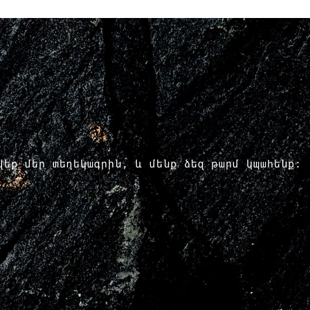
րվեք մեր տեղեկագրին, և մենք ձեզ թարմ կպահենք: