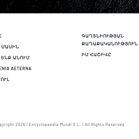
E
ԳԱՂՏՆԻՈՒԹՅԱՆ
ՔԱՂԱՔԱԿԱՆՈՒԹՅՈՒՆ
 ՄԱՍԻՆ
ԻՄ ՀԱՇԻՎԸ
 ԵՆՔ ԱՆՈՒՄ
ENIA AETERNA
ՈՒԼ
Պ
yright 2026 | Encyclopaedia Mundi S.L. | All Rights Reserved