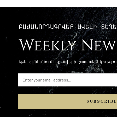
ԲԱԺԱՆՈՐԴԱԳՐՎԵՔ ԱՎԵԼԻ ՏԵՂԵ
Weekly New
Եթե ​​ցանկանում եք ավելի շատ տեղեկությ
SUBSCRIB