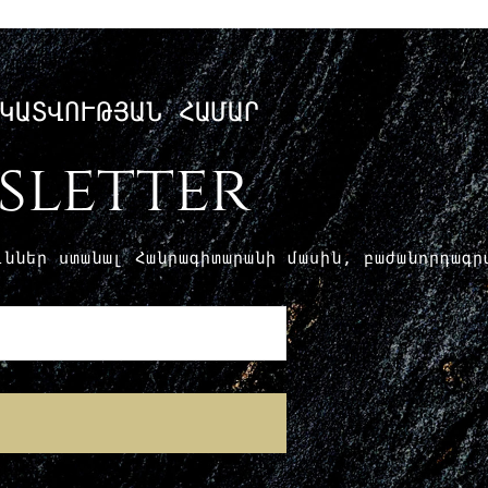
ԿԱՏՎՈՒԹՅԱՆ ՀԱՄԱՐ
sletter
ուններ ստանալ Հանրագիտարանի մասին, բաժանորդագ
E