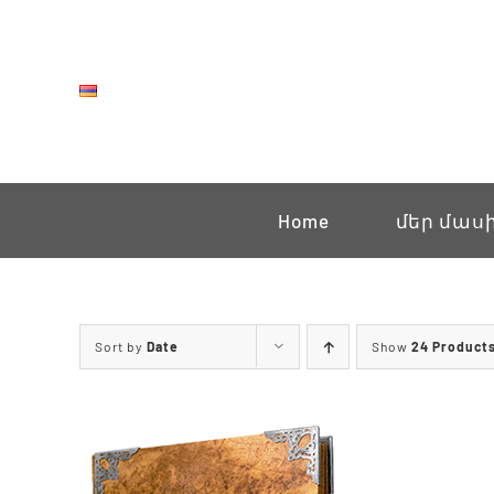
Skip
to
content
Home
մեր մաս
Sort by
Date
Show
24 Product