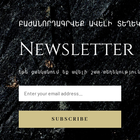
ԲԱԺԱՆՈՐԴԱԳՐՎԵՔ ԱՎԵԼԻ ՏԵՂԵ
Newsletter
Եթե ​​ցանկանում եք ավելի շատ տեղեկությո
SUBSCRIBE