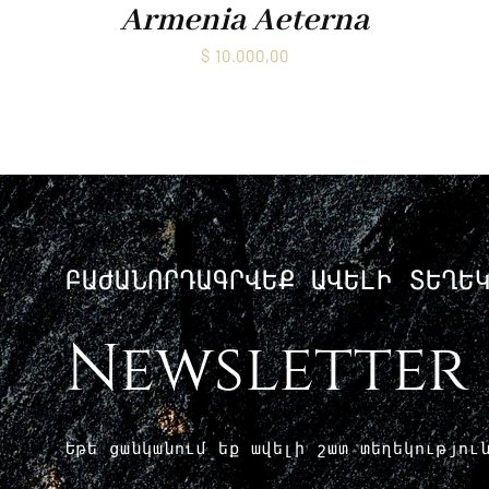
Armenia Aeterna
$
10.000,00
ԲԱԺԱՆՈՐԴԱԳՐՎԵՔ ԱՎԵԼԻ ՏԵՂԵ
Newsletter
Եթե ​​ցանկանում եք ավելի շատ տեղեկությո