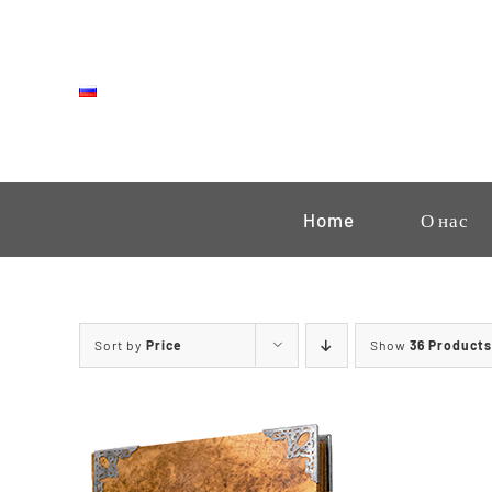
Skip
to
content
Home
О нас
Sort by
Price
Show
36 Products