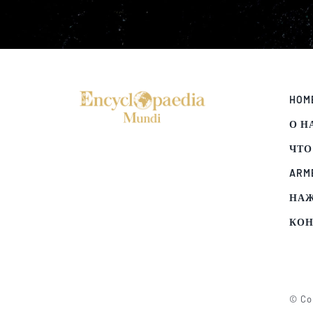
HOM
О Н
ЧТО
ARM
НА
КОН
© Cop