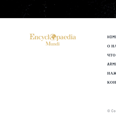
HOM
О Н
ЧТО
ARM
НА
КОН
© Cop