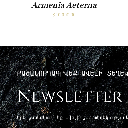
Armenia Aeterna
$
10.000,00
ԲԱԺԱՆՈՐԴԱԳՐՎԵՔ ԱՎԵԼԻ ՏԵՂԵ
Newsletter
Եթե ​​ցանկանում եք ավելի շատ տեղեկությո