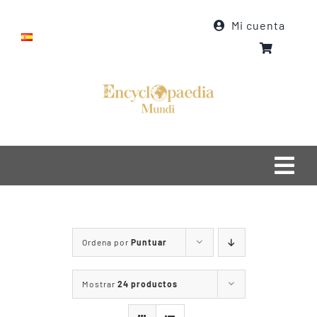
Saltar
Mi cuenta
al
contenido
Togg
Navi
Inicio
Ordena por
Puntuar
Quiénes somos
Qué hacemos
Mostrar
24 productos