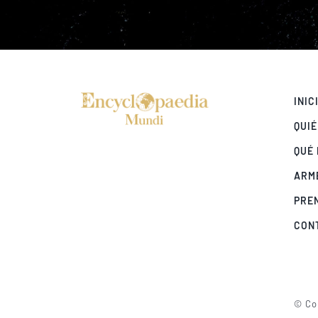
INIC
QUI
QUÉ
ARM
PRE
CON
© Cop