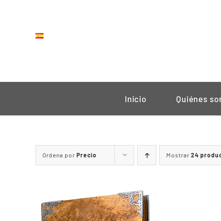
Saltar
al
contenido
Inicio
Quiénes s
Ordena por
Precio
Mostrar
24 produ