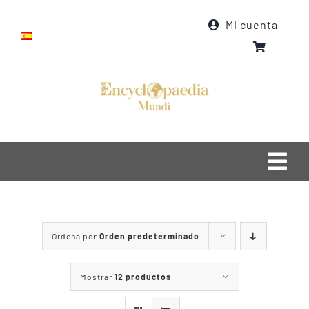
Saltar
Mi cuenta
al
contenido
Togg
Navi
Inicio
Ordena por
Orden predeterminado
Quiénes somos
Qué hacemos
Mostrar
12 productos