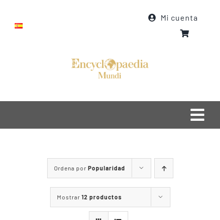
Saltar
Mi cuenta
al
contenido
Togg
Navi
Inicio
Ordena por
Popularidad
Quiénes somos
Qué hacemos
Mostrar
12 productos