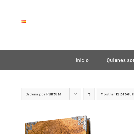
Saltar
al
contenido
Inicio
Quiénes s
Ordena por
Puntuar
Mostrar
12 produ