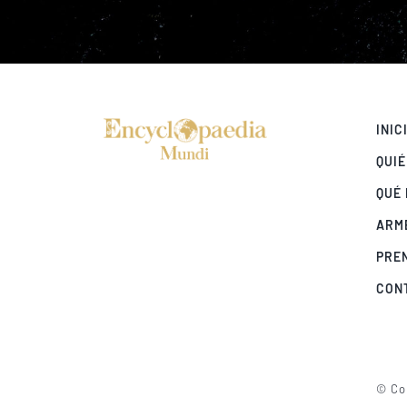
INIC
QUI
QUÉ
ARM
PRE
CON
© Cop