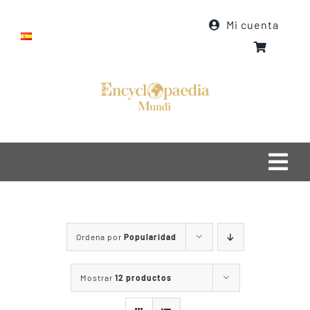
Saltar
Mi cuenta
al
contenido
Togg
Navi
Inicio
Ordena por
Popularidad
Quiénes somos
Qué hacemos
Mostrar
12 productos