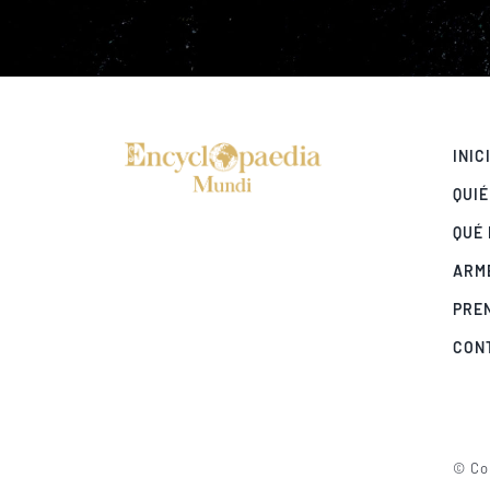
INIC
QUI
QUÉ
ARM
PRE
CON
© Cop